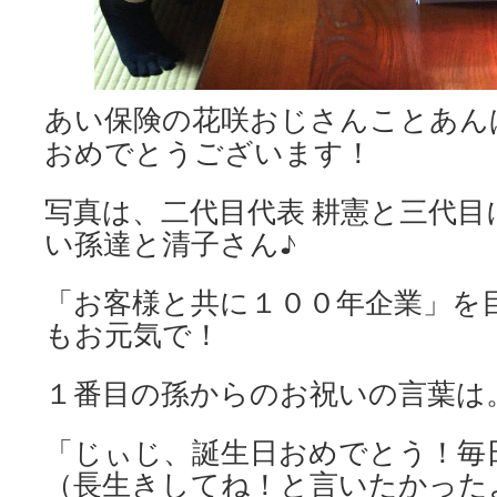
あい保険の花咲おじさんことあん
おめでとうございます！
写真は、二代目代表 耕憲と三代
い孫達と清子さん♪
「お客様と共に１００年企業」を
もお元気で！
１番目の孫からのお祝いの言葉は
「じぃじ、誕生日おめでとう！毎
（長生きしてね！と言いたかった