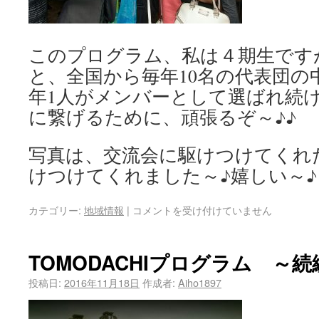
このプログラム、私は４期生です
と、全国から毎年10名の代表団の
年1人がメンバーとして選ばれ続
に繋げるために、頑張るぞ～♪♪
写真は、交流会に駆けつけてくれ
けつけてくれました～♪嬉しい～♪
カテゴリー:
地域情報
|
コメントを受け付けていません
TOMODACHIプログラム ～続
投稿日:
2016年11月18日
作成者:
Aiho1897