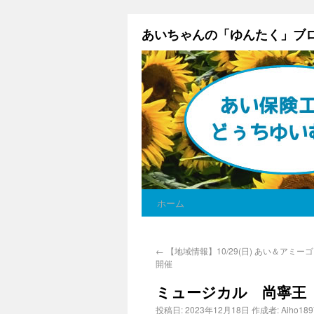
あいちゃんの「ゆんたく」ブ
ホーム
←
【地域情報】10/29(日) あい＆アミ
開催
ミュージカル 尚寧王
投稿日:
2023年12月18日
作成者:
Aiho189