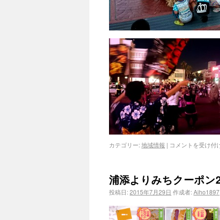
カテゴリー:
地域情報
|
コメントを受け付
浦添よりみちクーポン20
投稿日:
2015年7月29日
作成者:
Aiho1897