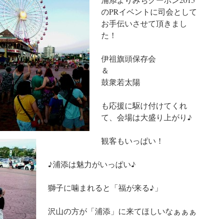
のPRイベントに司会として
お手伝いさせて頂きまし
た！
伊祖旗頭保存会
＆
鼓衆若太陽
も応援に駆け付けてくれ
て、会場は大盛り上がり♪
観客もいっぱい！
♪浦添は魅力がいっぱい♪
獅子に噛まれると「福が来る♪」
沢山の方が「浦添」に来てほしいなぁぁぁ