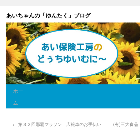
あいちゃんの「ゆんたく」ブログ
ホー
ム
←
第３２回那覇マラソン 広報車のお手伝い
(有)三大食